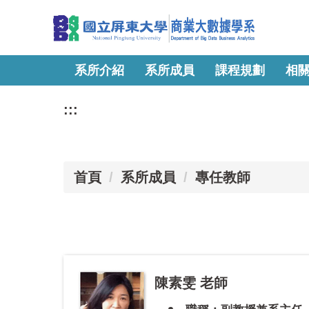
跳
到
主
要
內
系所介紹
系所成員
課程規劃
相
容
區
:::
首頁
系所成員
專任教師
陳素雯 老師